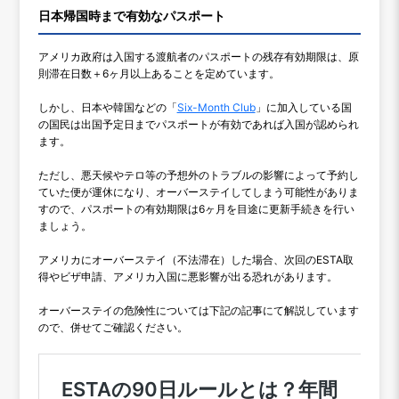
日本帰国時まで有効なパスポート
アメリカ政府は入国する渡航者のパスポートの残存有効期限は、原
則滞在日数＋6ヶ月以上あることを定めています。
しかし、日本や韓国などの「
Six-Month Club
」に加入している国
の国民は出国予定日までパスポートが有効であれば入国が認められ
ます。
ただし、悪天候やテロ等の予想外のトラブルの影響によって予約し
ていた便が運休になり、オーバーステイしてしまう可能性がありま
すので、パスポートの有効期限は6ヶ月を目途に更新手続きを行い
ましょう。
アメリカにオーバーステイ（不法滞在）した場合、次回のESTA取
得やビザ申請、アメリカ入国に悪影響が出る恐れがあります。
オーバーステイの危険性については下記の記事にて解説しています
ので、併せてご確認ください。