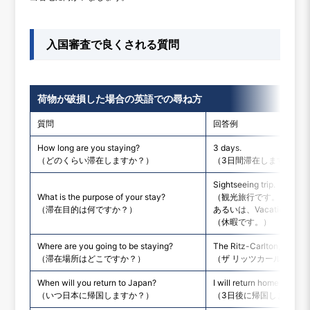
入国審査で良くされる質問
荷物が破損した場合の英語での尋ね方
質問
回答例
How long are you staying?
3 days.
（どのくらい滞在しますか？）
（3日間滞在します。）
Sightseeing trip.
What is the purpose of your stay?
（観光旅行です。）
（滞在目的は何ですか？）
あるいは、Vacation.
（休暇です。）
Where are you going to be staying?
The Ritz-Carlton, Los An
（滞在場所はどこですか？）
（ザ リッツカールトン 
When will you return to Japan?
I will return home in 3 da
（いつ日本に帰国しますか？）
（3日後に帰国します。）