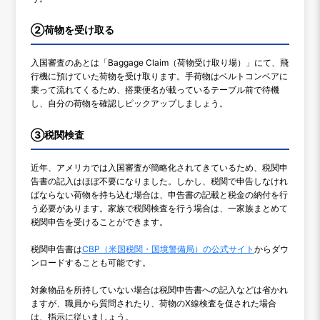
②荷物を受け取る
入国審査のあとは「Baggage Claim（荷物受け取り場）」にて、飛
行機に預けていた荷物を受け取ります。手荷物はベルトコンベアに
乗って流れてくるため、搭乗便名が載っているテーブル前で待機
し、自分の荷物を確認しピックアップしましょう。
③税関検査
近年、アメリカでは入国審査が簡略化されてきているため、税関申
告書の記入はほぼ不要になりました。しかし、税関で申告しなけれ
ばならない荷物を持ち込む場合は、申告書の記載と税金の納付を行
う必要があります。家族で税関検査を行う場合は、一家族まとめて
税関申告を受けることができます。
税関申告書は
CBP（米国税関・国境警備局）の公式サイト
からダウ
ンロードすることも可能です。
対象物品を所持していない場合は税関申告書への記入などは省かれ
ますが、職員から質問されたり、荷物のX線検査を促された場合
は、指示に従いましょう。