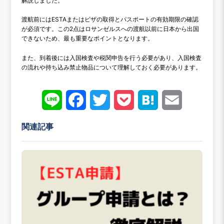
解説しました。
渡航前にはESTAまたはビザの取得とパスポートの有効期限の確認
が必須です。この2点はロサンゼルスへの渡航以前に日本から出国
できないため、最も重要なポイントとなります。
また、到着後には入国検査や税関申告を行う必要があり、入国検査
の流れや持ち込み禁止物品について理解しておく必要があります。
Line
Face
Twitt
Pock
Hate
Emai
book
er
et
na
l
関連記事