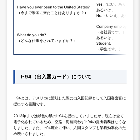
Yes.（はい、あります。
Have you ever been to the United States?
あるいは、
（今まで米国に来たことはありますか？）
No.（いいえ、ありませ
Company employee.
（会社員です。）
What do you do?
あるいは、
（どんな仕事をされていますか？）
Student.
（学生です。）
I-94（出入国カード）について
I-94とは、アメリカに渡航した際に出入国記録として入国審査官に
提出する書類です。
2013年までは緑色の紙のI-94を提出していましたが、現在は全て
電子化されているため、空路・海路問わずI-94の提出義務はなくな
りました。また、I-94廃止に伴い、入国スタンプも業務効率化のた
め廃止されました。