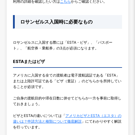
利用の詳細を確認したい方は
こちら
からご確認ください。
ロサンゼルス入国時に必要なもの
ロサンゼルスに入国する際には「ESTA・ビザ」、「パスポー
ト」、「航空券・乗船券」の3点が必須になります。
ESTAまたはビザ
アメリカに入国する全ての渡航者は電子渡航認証である「ESTA」
または上陸許可証である「ビザ（査証）」のどちらかを所持してい
ることが必須です。
ご自身の渡航目的や滞在日数に併せてどちらか一方を事前に取得し
ておきましょう。
ビザとESTAの違いについては「
アメリカビザとESTA（エスタ）の
違いは？申請方法と種類について徹底解説
」にてわかりやすく解説
を行っています。