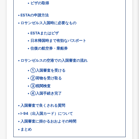
ビザの取得
ESTAの申請方法
ロサンゼルス入国時に必要なもの
ESTAまたはビザ
日本帰国時まで有効なパスポート
往復の航空券・乗船券
ロサンゼルスの空港での入国審査の流れ
①入国審査を受ける
②荷物を受け取る
③税関検査
④入国手続き完了
入国審査で良くされる質問
I-94（出入国カード）について
入国審査に掛かるおおよその時間
まとめ