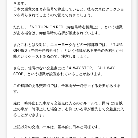
きます。
日本の感覚のまま赤信号で停止していると、後ろの車にクラクショ
ンを鳴らされてしまうので覚えておきましょう。
ただし、「NO TURN ON RED（赤信号時右折禁止）」という標識
がある場合は、赤信号時の右折が禁止されています。
またこれとは反対に、ニューヨークなどの一部都市では、「TURN
ON RED（赤信号時右折可）」という標識がある場合のみ右折が可
能というケースもあるので、注意しましょう。
さらに、信号のない交差点には「4-WAY STOP」「ALL WAY
STOP」という標識が設置されていることがあります。
この標識のある交差点では、全車両が一時停止する必要がありま
す。
先に一時停止した車から交差点に入るのがルールで、同時に2台以
上の車が一時停止した場合は、右側にいる車が優先して交差点に入
ることができます。
上記以外の交通ルールは、基本的に日本と同様です。