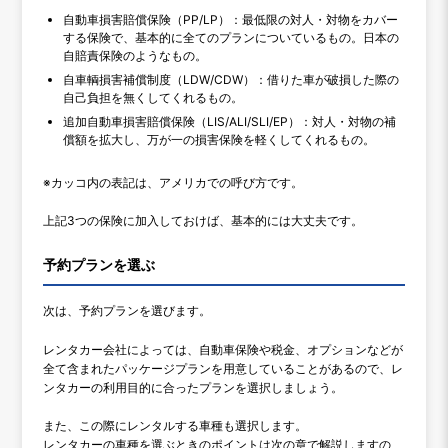
自動車損害賠償保険（PP/LP）：最低限の対人・対物をカバー
する保険で、基本的に全てのプランについているもの。日本の
自賠責保険のようなもの。
自車輌損害補償制度（LDW/CDW）：借りた車が破損した際の
自己負担を無くしてくれるもの。
追加自動車損害賠償保険（LIS/ALI/SLI/EP）：対人・対物の補
償額を拡大し、万が一の損害保険を軽くしてくれるもの。
※カッコ内の表記は、アメリカでの呼び方です。
上記3つの保険に加入しておけば、基本的には大丈夫です。
予約プランを選ぶ
次は、予約プランを選びます。
レンタカー会社によっては、自動車保険や税金、オプションなどが
全て含まれたパッケージプランを用意していることがあるので、レ
ンタカーの利用目的に合ったプランを選択しましょう。
また、この際にレンタルする車種も選択します。
レンタカーの車種を選ぶときのポイントは次の章で解説しますの