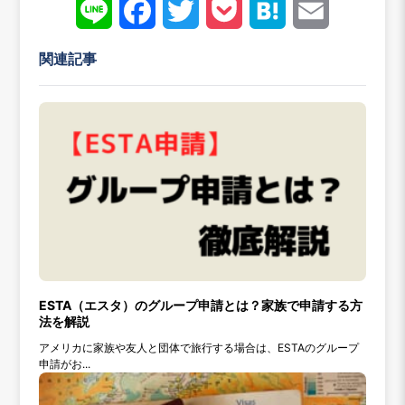
Line
Face
Twitt
Pock
Hate
Emai
book
er
et
na
l
関連記事
ESTA（エスタ）のグループ申請とは？家族で申請する方
法を解説
アメリカに家族や友人と団体で旅行する場合は、ESTAのグループ
申請がお...