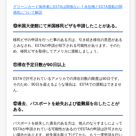
グリーンカード保持者にESTAは関係ない？永住権とESTA渡航の関
係性について解説
⑩米国大使館にて米国移民ビザを申請したことがある。
移民ビザの申請を行った事のある方は、引き続き移住の意思がある
とみなされ、ESTAの申請が却下される可能性があります。そのた
め、移民ビザを取得してアメリカに渡航しましょう。
⑪滞在予定日数が90日以上
ESTAで許可されているアメリカでの滞在日数の限度は90日です。
そのため、90日を超えるような場合は、ESTAでの渡航はできませ
ん。
⑫過去、パスポートを紛失および盗難届を出したことが
ある。
パスポートを紛失した過去のある方は、他人のなりすましによって
ESTAが申請されている可能性があるのでESTAの申請は許可されな
い場合があります。紛失届を取り下げてから、もう一度申請を行い