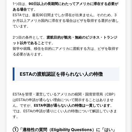
1つ目は、
90日以上の長期間にわたってアメリカに滞在する必要が
ある場合
です。
ESTAでは、最長90日間までしか滞在が出来ません。そのため、3
か月以上アメリカ国内に滞在する場合はビザを取得する選択が適し
ています。
2つ目の条件として、
渡航目的が観光・無給のビジネス・トランジ
ット以外であること
です。
留学や就職、移住を目的にアメリカに渡航する方は、ビザを取得す
る必要があります。
ESTAの渡航認証を得られない人の特徴
ESTAを管理・運営しているアメリカの税関・国境管理局（CBP）
はESTAの申請が通らない理由について開示することはありませ
ん。ですが、
ESTA申請が通らない人の特徴は一貫しています
。
では、ESTAの申請が通りにくい人の特徴について解説していきま
す。
①「適格性の質問（Eligibility Questions）に「はい」