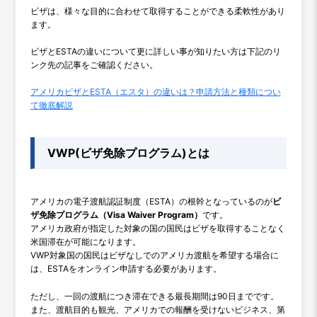
ビザは、様々な目的に合わせて取得することができる柔軟性があり
ます。
ビザとESTAの違いについて更に詳しい事が知りたい方は下記のリ
ンク先の記事をご確認ください。
アメリカビザとESTA（エスタ）の違いは？申請方法と種類につい
て徹底解説
VWP(ビザ免除プログラム)とは
アメリカの電子渡航認証制度（ESTA）の根幹となっているのが
ビ
ザ免除プログラム（Visa Waiver Program）
です。
アメリカ政府が指定した対象の国の国民はビザを取得することなく
米国滞在が可能になります。
VWP対象国の国民はビザなしでのアメリカ渡航を希望する場合に
は、ESTAをオンライン申請する必要があります。
ただし、一回の渡航につき滞在できる最長期間は90日までです。
また、渡航目的も観光、アメリカでの報酬を受けないビジネス、第