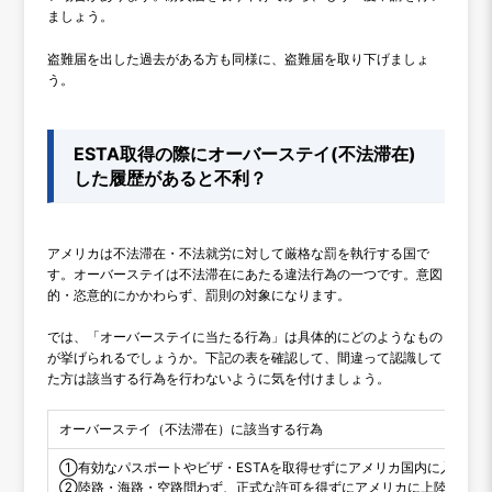
ましょう。
盗難届を出した過去がある方も同様に、盗難届を取り下げましょ
う。
ESTA取得の際にオーバーステイ(不法滞在)
した履歴があると不利？
アメリカは不法滞在・不法就労に対して厳格な罰を執行する国で
す。オーバーステイは不法滞在にあたる違法行為の一つです。意図
的・恣意的にかかわらず、罰則の対象になります。
では、「オーバーステイに当たる行為」は具体的にどのようなもの
が挙げられるでしょうか。下記の表を確認して、間違って認識して
た方は該当する行為を行わないように気を付けましょう。
オーバーステイ（不法滞在）に該当する行為
①有効なパスポートやビザ・ESTAを取得せずにアメリカ国内に入国し
②陸路・海路・空路問わず、正式な許可を得ずにアメリカに上陸した場