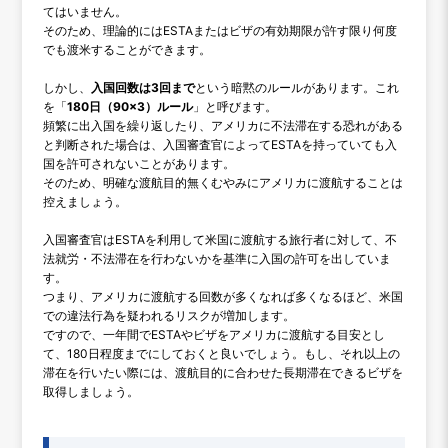
てはいません。
そのため、理論的にはESTAまたはビザの有効期限が許す限り何度
でも渡米することができます。
しかし、
入国回数は3回まで
という暗黙のルールがあります。これ
を「
180日（90×3）ルール
」と呼びます。
頻繁に出入国を繰り返したり、アメリカに不法滞在する恐れがある
と判断された場合は、入国審査官によってESTAを持っていても入
国を許可されないことがあります。
そのため、明確な渡航目的無くむやみにアメリカに渡航することは
控えましょう。
入国審査官はESTAを利用して米国に渡航する旅行者に対して、不
法就労・不法滞在を行わないかを基準に入国の許可を出していま
す。
つまり、アメリカに渡航する回数が多くなれば多くなるほど、米国
での違法行為を疑われるリスクが増加します。
ですので、一年間でESTAやビザをアメリカに渡航する目安とし
て、180日程度までにしておくと良いでしょう。もし、それ以上の
滞在を行いたい際には、渡航目的に合わせた長期滞在できるビザを
取得しましょう。