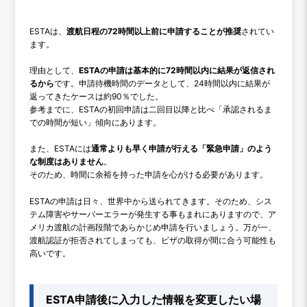
ESTAは、
渡航日程の72時間以上前に申請することが推奨
されてい
ます。
理由として、
ESTAの申請は基本的に72時間以内に結果が返信され
るから
です。申請待機時間のデータとして、24時間以内に結果が
返ってきたケースは約90％でした。
参考までに、ESTAの初回申請は二回目以降と比べ「承認されるま
での時間が短い」傾向にあります。
また、ESTAには
通常よりも早く申請が行える「緊急申請」のよう
な制度はありません
。
そのため、時間に余裕を持った申請を心がける必要があります。
ESTAの申請は日々、世界中から送られてきます。そのため、シス
テム障害やサーバーエラーが発生する事もまれにありますので、ア
メリカ渡航の計画段階であらかじめ申請を行いましょう。万が一、
渡航認証が拒否されてしまっても、ビザの取得が間に合う可能性も
高いです。
ESTA申請後に入力した情報を変更したい場