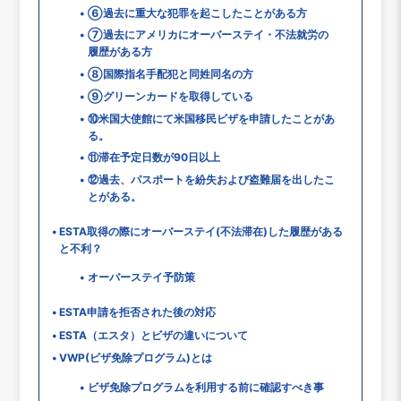
⑥過去に重大な犯罪を起こしたことがある方
⑦過去にアメリカにオーバーステイ・不法就労の
履歴がある方
⑧国際指名手配犯と同姓同名の方
⑨グリーンカードを取得している
⑩米国大使館にて米国移民ビザを申請したことがあ
る。
⑪滞在予定日数が90日以上
⑫過去、パスポートを紛失および盗難届を出したこ
とがある。
ESTA取得の際にオーバーステイ(不法滞在)した履歴がある
と不利？
オーバーステイ予防策
ESTA申請を拒否された後の対応
ESTA（エスタ）とビザの違いについて
VWP(ビザ免除プログラム)とは
ビザ免除プログラムを利用する前に確認すべき事