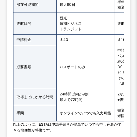
半年から10
滞在可能期間
最大90日
種類によっ
観光
渡航目的
短期ビジネス
渡航目的に
トランジット
申請料金
＄40
＄160～＄2
申請書
パスポート
経済証明書
必要書類
パスポートのみ
DS-160
ビザ申請書
その他の書
（成績証明
24時間以内が9割
2か月以上
取得までにかかる時間
最大で72時間
※書類提出
書類提出後
手間
オンラインでいつでも入力可能
米国大使館
以上のように、ESTAは申請手続きが簡単でいつでも申し込みがで
きる簡便性が特徴です。