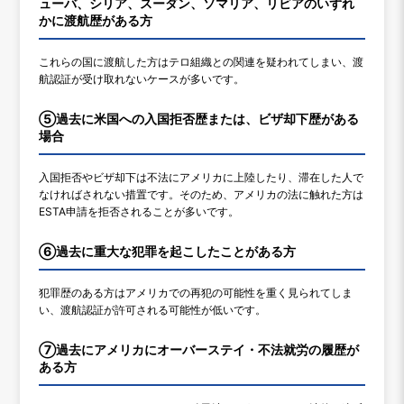
ューバ、シリア、スーダン、ソマリア、リビアのいずれ
かに渡航歴がある方
これらの国に渡航した方はテロ組織との関連を疑われてしまい、渡
航認証が受け取れないケースが多いです。
⑤過去に米国への入国拒否歴または、ビザ却下歴がある
場合
入国拒否やビザ却下は不法にアメリカに上陸したり、滞在した人で
なければされない措置です。そのため、アメリカの法に触れた方は
ESTA申請を拒否されることが多いです。
⑥過去に重大な犯罪を起こしたことがある方
犯罪歴のある方はアメリカでの再犯の可能性を重く見られてしま
い、渡航認証が許可される可能性が低いです。
⑦過去にアメリカにオーバーステイ・不法就労の履歴が
ある方