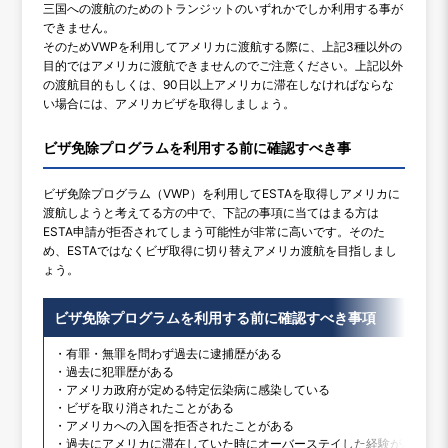
三国への渡航のためのトランジットのいずれかでしか利用する事が
できません。
そのためVWPを利用してアメリカに渡航する際に、上記3種以外の
目的ではアメリカに渡航できませんのでご注意ください。上記以外
の渡航目的もしくは、90日以上アメリカに滞在しなければならな
い場合には、アメリカビザを取得しましょう。
ビザ免除プログラムを利用する前に確認すべき事
ビザ免除プログラム（VWP）を利用してESTAを取得しアメリカに
渡航しようと考えてる方の中で、下記の事項に当てはまる方は
ESTA申請が拒否されてしまう可能性が非常に高いです。そのた
め、ESTAではなくビザ取得に切り替えアメリカ渡航を目指しまし
ょう。
ビザ免除プログラムを利用する前に確認すべき事項
・有罪・無罪を問わず過去に逮捕歴がある
・過去に犯罪歴がある
・アメリカ政府が定める特定伝染病に感染している
・ビザを取り消されたことがある
・アメリカへの入国を拒否されたことがある
・過去にアメリカに滞在していた時にオーバーステイした経験がある