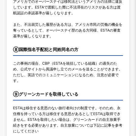
アメリカでのオーバーステイは移民法というアメリカの法律に違反
しています。ESTAで渡航した際に不法滞在のリスクがある方は渡
航認証の承認基準が厳しくなります。
また、不法就労した履歴がある方は、アメリカ市民の労働の機会を
奪っているとして、オーバーステイ歴のある方同様、ESTAの審査
基準が厳しくなります。
⑧国際指名手配犯と同姓同名の方
この事例の場合、CBP（ESTAを統括している組織）の過失のた
め、公式サイトから異議申し立てのメールを送ることができます。
ただし、英語でのコミュニケーションになるため、注意が必要で
す。
⑨グリーンカードを取得している
ESTAは移住する意思のない旅行者向けの制度です。そのため、永
住権を持っている方は移住する意思があるとしてESTAは取得でき
ません。ESTAを取得したい場合は、グリーンカードの自主放棄手
続きをする必要があります。自主放棄については下記に記事を参考
にしてください