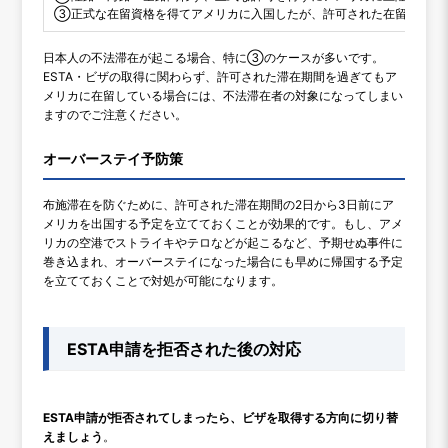
③正式な在留資格を得てアメリカに入国したが、許可された在留期間を
日本人の不法滞在が起こる場合、特に③のケースが多いです。
ESTA・ビザの取得に関わらず、許可された滞在期間を過ぎてもア
メリカに在留している場合には、不法滞在者の対象になってしまい
ますのでご注意ください。
オーバーステイ予防策
布施滞在を防ぐために、許可された滞在期間の2日から3日前にア
メリカを出国する予定を立てておくことが効果的です。もし、アメ
リカの空港でストライキやテロなどが起こるなど、予期せぬ事件に
巻き込まれ、オーバーステイになった場合にも早めに帰国する予定
を立てておくことで対処が可能になります。
ESTA申請を拒否された後の対応
ESTA申請が拒否されてしまったら、ビザを取得する方向に切り替
えましょう
。