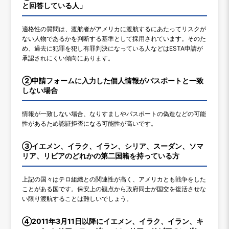
と回答している人」
適格性の質問は、渡航者がアメリカに渡航するにあたってリスクが
ない人物であるかを判断する基準として採用されています。そのた
め、過去に犯罪を犯し有罪判決になっている人などはESTA申請が
承認されにくい傾向にあります。
②申請フォームに入力した個人情報がパスポートと一致
しない場合
情報が一致しない場合、なりすましやパスポートの偽造などの可能
性があるため認証拒否になる可能性が高いです。
③イエメン、イラク、イラン、シリア、スーダン、ソマ
リア、リビアのどれかの第二国籍を持っている方
上記の国々はテロ組織との関連性が高く、アメリカとも戦争をした
ことがある国です。保安上の観点から政府同士が国交を復活させな
い限り渡航することは難しいでしょう。
④2011年3月11日以降にイエメン、イラク、イラン、キ