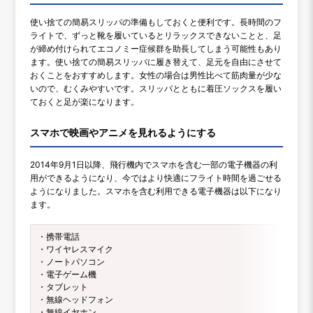
使い捨ての簡易スリッパの準備もしておくと便利です。長時間のフ
ライトで、ずっと靴を履いているとリラックスできないことと、足
が締め付けられてエコノミー症候群を助長してしまう可能性もあり
ます。使い捨ての簡易スリッパに履き替えて、足元を自由にさせて
おくことをおすすめします。女性の場合は男性比べて筋肉量が少な
いので、むくみやすいです。スリッパとともに着圧ソックスを履い
ておくと足が楽になります。
スマホで映画やアニメを見れるようにする
2014年9月1日以降、飛行機内でスマホを含む一部の電子機器の利
用ができるようになり、今ではより快適にフライト時間を過ごせる
ようになりました。スマホを含む利用できる電子機器は以下になり
ます。
・携帯電話
・ワイヤレスマイク
・ノートパソコン
・電子ゲーム機
・タブレット
・無線ヘッドフォン
・無線イヤホン