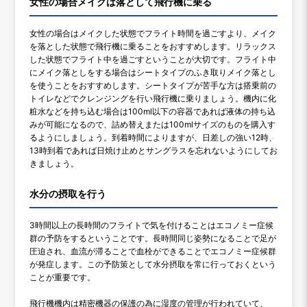
女性の場合メイクは落として飛行機に乗る
女性の場合はメイクした状態でフライト時間を過ごすより、メイク
を落とした状態で飛行機に乗ることをおすすめします。リラックス
した状態でフライト中を過ごすということが大切です。フライト中
にメイク落としをする場合はシートタイプのふき取りメイク落とし
を使うことをおすすめします。シートタイプが苦手な方は搭乗前の
トイレなどでクレンジングを行い飛行機に乗りましょう。機内に化
粧水などを持ち込む場合は100ml以下の容器であれば液体の持ち込
みが可能になるので、詰め替えまたは100mlサイズのものを購入す
るようにしましょう。到着時間によりますが、日差しの強い12時、
13時到着であれば日焼け止めとサングラスを忘れないようにしてお
きましょう。
水分の摂取を行う
3時間以上の長時間のフライトで気を付けることはエコノミー症候
群の予防をするということです。長時間同じ姿勢になることで足が
圧迫され、血流が滞ることで血栓ができることでエコノミー症候群
が発症します。この予防策として水分摂取を常に行っておくという
ことが重要です。
飛行機機内は精密機器の保護の為に湿度の管理が行われていて、