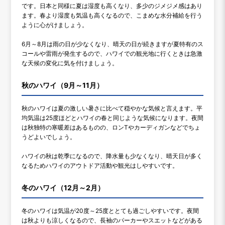
です。日本と同様に夏は湿度も高くなり、多少のジメジメ感はあり
ます。春より湿度も気温も高くなるので、こまめな水分補給を行う
ように心がけましょう。
6月～8月は雨の日が少なくなり、晴天の日が続きますが夏特有のス
コールや雷雨が発生するので、ハワイでの観光地に行くときは急激
な天候の変化に気を付けましょう。
秋のハワイ（9月～11月）
秋のハワイは夏の激しい暑さに比べて穏やかな気候と言えます。平
均気温は25度ほどとハワイの春と同じような気候になります。夜間
は秋独特の寒暖差はあるものの、ロンTやカーディガンなどでちょ
うどよいでしょう。
ハワイの秋は乾季になるので、降水量も少なくなり、晴天日が多く
なるためハワイのアウトドア活動や観光はしやすいです。
冬のハワイ（12月～2月）
冬のハワイは気温が20度～25度ととても過ごしやすいです。夜間
は秋よりも涼しくなるので、長袖のパーカーやスエットなどがある