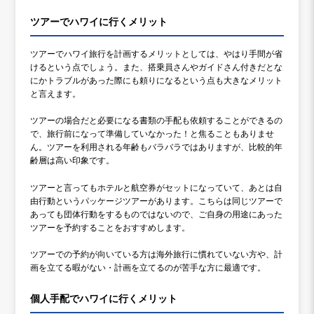
ツアーでハワイに行くメリット
ツアーでハワイ旅行を計画するメリットとしては、やはり手間が省
けるという点でしょう。また、搭乗員さんやガイドさん付きだとな
にかトラブルがあった際にも頼りになるという点も大きなメリット
と言えます。
ツアーの場合だと必要になる書類の手配も依頼することができるの
で、旅行前になって準備していなかった！と焦ることもありませ
ん。ツアーを利用される年齢もバラバラではありますが、比較的年
齢層は高い印象です。
ツアーと言ってもホテルと航空券がセットになっていて、あとは自
由行動というパッケージツアーがあります。こちらは同じツアーで
あっても団体行動をするものではないので、ご自身の用途にあった
ツアーを予約することをおすすめします。
ツアーでの予約が向いている方は海外旅行に慣れていない方や、計
画を立てる暇がない・計画を立てるのが苦手な方に最適です。
個人手配でハワイに行くメリット