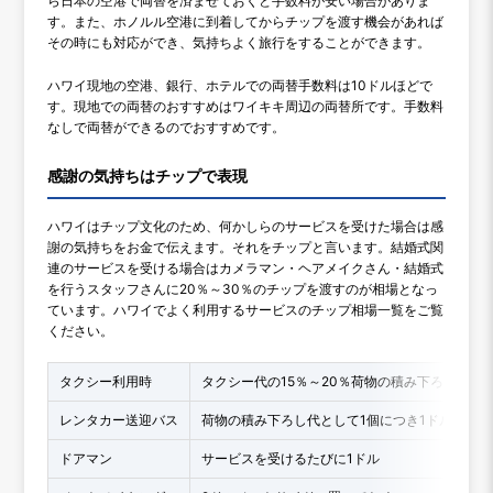
ら日本の空港で両替を済ませておくと手数料が安い場合がありま
す。また、ホノルル空港に到着してからチップを渡す機会があれば
その時にも対応ができ、気持ちよく旅行をすることができます。
ハワイ現地の空港、銀行、ホテルでの両替手数料は10ドルほどで
す。現地での両替のおすすめはワイキキ周辺の両替所です。手数料
なしで両替ができるのでおすすめです。
感謝の気持ちはチップで表現
ハワイはチップ文化のため、何かしらのサービスを受けた場合は感
謝の気持ちをお金で伝えます。それをチップと言います。結婚式関
連のサービスを受ける場合はカメラマン・ヘアメイクさん・結婚式
を行うスタッフさんに20％～30％のチップを渡すのが相場となっ
ています。ハワイでよく利用するサービスのチップ相場一覧をご覧
ください。
タクシー利用時
タクシー代の15％～20％荷物の積み下ろしがあ
レンタカー送迎バス
荷物の積み下ろし代として1個につき1ドル
ドアマン
サービスを受けるたびに1ドル