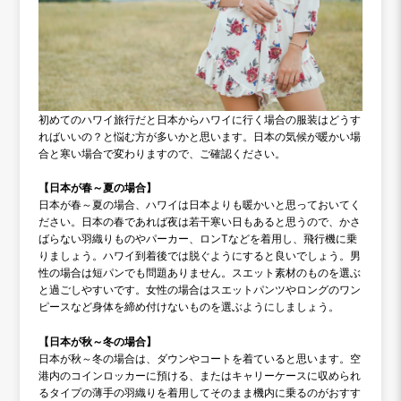
初めてのハワイ旅行だと日本からハワイに行く場合の服装はどうす
ればいいの？と悩む方が多いかと思います。日本の気候が暖かい場
合と寒い場合で変わりますので、ご確認ください。
【日本が春～夏の場合】
日本が春～夏の場合、ハワイは日本よりも暖かいと思っておいてく
ださい。日本の春であれば夜は若干寒い日もあると思うので、かさ
ばらない羽織りものやパーカー、ロンTなどを着用し、飛行機に乗
りましょう。ハワイ到着後では脱ぐようにすると良いでしょう。男
性の場合は短パンでも問題ありません。スエット素材のものを選ぶ
と過ごしやすいです。女性の場合はスエットパンツやロングのワン
ピースなど身体を締め付けないものを選ぶようにしましょう。
【日本が秋～冬の場合】
日本が秋～冬の場合は、ダウンやコートを着ていると思います。空
港内のコインロッカーに預ける、またはキャリーケースに収められ
るタイプの薄手の羽織りを着用してそのまま機内に乗るのがおすす