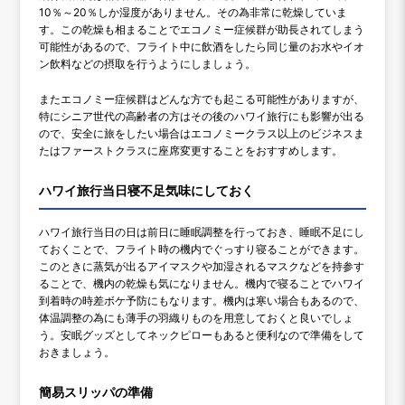
10％～20％しか湿度がありません。その為非常に乾燥していま
す。この乾燥も相まることでエコノミー症候群が助長されてしまう
可能性があるので、フライト中に飲酒をしたら同じ量のお水やイオ
ン飲料などの摂取を行うようにしましょう。
またエコノミー症候群はどんな方でも起こる可能性がありますが、
特にシニア世代の高齢者の方はその後のハワイ旅行にも影響が出る
ので、安全に旅をしたい場合はエコノミークラス以上のビジネスま
たはファーストクラスに座席変更することをおすすめします。
ハワイ旅行当日寝不足気味にしておく
ハワイ旅行当日の日は前日に睡眠調整を行っておき、睡眠不足にし
ておくことで、フライト時の機内でぐっすり寝ることができます。
このときに蒸気が出るアイマスクや加湿されるマスクなどを持参す
ることで、機内の乾燥も気になりません。機内で寝ることでハワイ
到着時の時差ボケ予防にもなります。機内は寒い場合もあるので、
体温調整の為にも薄手の羽織りものを用意しておくと良いでしょ
う。安眠グッズとしてネックピローもあると便利なので準備をして
おきましょう。
簡易スリッパの準備