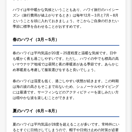
ハワイは年中暖かな気候ということもあり、ハワイ旅行のハイシー
ズン（旅行費用が値上がりするとき）は毎年12月～3月と7月～8月
ということを頭に入れておきましょう。そこからご自身の行きたい
季節に標準を合わせることがおすすめです。
春のハワイ（3月～5月）
春のハワイは平均気温が20度～25度程度と温暖な気候です。日中
も暖かく夜も過ごしやすいです。ただし、ハワイの中でも標高の高
いマウナケア地域では昼間と夜の寒暖差がある季節です。あらかじ
め寒暖差も考慮して服装選びをすると良いでしょう。
春のハワイは湿度も低く、過ごしやすい状態が続きます。この時期
は海の波の高さもそこまで出ないため、シュノーケルやダイビング
には最適です。サーフィンなどのアクティビティーを楽しみたい方
は穏やかな波を楽しむことができます。
夏のハワイ（6月～8月）
夏のハワイは平均気温が28度を超えることが多いです。常時外にい
るとすぐに日焼けしてしまうので、帽子や日焼け止めの対策が必要