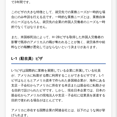
で3年間です。
このビザの大きな特徴として、就労先での業務ニーズが一時的な場
合にのみ申請を行える点です。一時的な業務ニーズとは、業務自体
のニーズはもちろん、就労先の企業の外国人労働者のニーズも一時
的でなくてはなりません。
また、米国移民法によって、H-2Bビザを取得した外国人労働者の
影響で既存のアメリカ人の職が奪われることが無く、就労条件や給
料などの報酬が悪化してはならないという決まりがあります。
L-1（駐在員）ビザ
L-1ビザは国際的に業務を展開している企業に所属している社員
が、アメリカに転勤する際に利用することができるビザです。L-1
ビザはもともとアメリカ資本で作られた多国籍企業が、海外にある
支店・子会社からアメリカに所在する本店または親会社に転勤させ
る目的で設けられたビザです。しかし、現在日本企業では、日本の
親会社からアメリカの現地法人や支店・子会社に従業員を派遣する
目的で使われる場合がほとんどです。
アメリカに存在する国際企業の関連会社とは、以下のような例が挙
げられます。