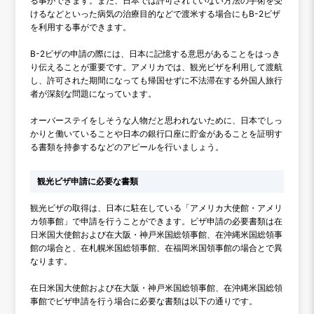
る事ができます。また、日本では許可されていない方法の手術を受
けるなどといった病気の治療目的などで渡米する場合にもB-2ビザ
を利用する事ができます。
B-2ビザの申請の際には、日本に記憶する意思があることをはっき
り伝えることが重要です。アメリカでは、観光ビザを利用して渡航
し、許可された期間になっても帰国せずに不法滞在する外国人旅行
者が深刻な問題になっています。
オーバーステイをしそうな人物だと思われないために、日本でしっ
かりと働いていることや日本の銀行口座に貯金があることを証明す
る書類を持参するなどのアピールを行いましょう。
観光ビザ申請に必要な書類
観光ビザの取得は、日本に駐在している「アメリカ大使館・アメリ
カ領事館」で申請を行うことができます。ビザ申請の必要書類は在
日米国大使館および在大阪・神戸米国総領事館、在沖縄米国総領事
館の場合と、在札幌米国総領事館、在福岡米国領事館の場合とで異
なります。
在日米国大使館および在大阪・神戸米国総領事館、在沖縄米国総領
事館でビザ申請を行う場合に必要な書類は以下の通りです。