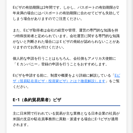
Eビザの有効期限は2年間です。しかし、パスポートの有効期限が2
年未満の場合にはパスポートの有効期限に合わせてビザも失効して
しまう場合がありますのでご注意ください。
また、Eビザ取得者は会社の経営や管理、運営の専門的な知識を持
つ特殊技術者と定められています。会社運営に関する専門的な知識
がないと判断された場合にはＥビザの発給が認められないことがあ
りますのでお気を付けください。
個人的な申請を行うことはもちろん、会社側もアメリカ大使館に
「Ｅカンパニー」登録の申請を行うことをおすすめします。
Eビザを申請する前に、制度や概要をより詳細に解説している「
Eビ
ザ（貿易駐在員ビザ・投資家ビザ）とは？徹底解説します
」をご覧
ください。
E-1（条約貿易業者）ビザ
主に日米間で行われている貿易が主な業務となる日本企業の社員が
米国の支店や駐在員事務所に異動・派遣する場合にE-1ビザが適用
されます。