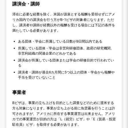
講演会・講師
滞在に必要な経費を除く、米国が源泉とする報酬を受領せずにアメ
リカ国内での講演会を行う方がB-1ビザの対象者になります。ただ
し、講演者や講師が経費以外の報酬を受ける場合には下記の条件を
満たしている必要があります。
ある団体・学会に所属している日数が9日間以内である
所属している団体・学会は非営利研修団体、政府の研究機関、
非営利組織の関連企業のどれかである
講演会が所属している団体または学会の研修目的で行われてい
る
講演者・講師が過去6カ月間に5つ以上の団体・学会から報酬や
手当を受けていないこと
事業者
Bビザは、事業の立ち上げを目的とした調査などのために渡米する
方も対象になります。事業が立ち上がる前に魚雲霧を行うことは許
可されますが、アメリカに所在する事業運営は出来ません。アメリ
カでの事業運営が目的の方は「L（就労）ビザ」や「E（貿易・投資
駐在員）ビザ」を取得する必要があります。