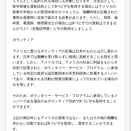
ュラムとして認められる場合にも対象になります。注意点として、
医学研修を渡航目的としてB‐1ビザを取得する場合にはアメリカの
医療大学校からの実習内容やカリキュラム、報酬内容が記載された
書類を面接時に追加で提出する必要があります。ただし、獣医、歯
科医、看護師、物理療法士の場合にはB-1ビザでの渡航はできませ
んのでJ-1（交換訪問者）ビザの取得をしましょう。
ボランティア
アメリカに置けるボランティアの定義は日本のものとは少し変わり
ます。日本では報酬を受け取らずに地域に貢献することを指すと思
います。しかし、アメリカでは、アメリカの社会に利益をもたらす
目的で設置された「ボランタリー・サービス・プログラム」に参加
している特定の政府公認宗教団体や非営利団体に所属するメンバー
であり、実施される活動が慈善活動家によって行われている場合の
みを指します。
そのため、ボランタリー・サービス・プログラムに参加しているメ
ンバーである場合のみボランティア目的でB-1ビザを取得すること
ができます。
上記の例以外にもアメリカが源泉ではない、またはその他の報酬を
伴わない活動であればB-1ビザを取得し、渡米することができま
す。