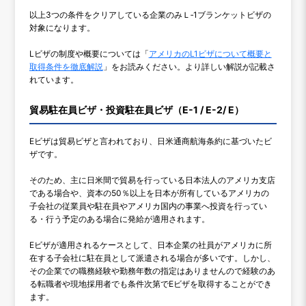
以上3つの条件をクリアしている企業のみＬ‐1ブランケットビザの
対象になります。
Lビザの制度や概要については「
アメリカのL1ビザについて概要と
取得条件を徹底解説
」をお読みください。より詳しい解説が記載さ
れています。
貿易駐在員ビザ・投資駐在員ビザ（E-1 / E-2/ E）
Eビザは貿易ビザと言われており、日米通商航海条約に基づいたビ
ザです。
そのため、主に日米間で貿易を行っている日本法人のアメリカ支店
である場合や、資本の50％以上を日本が所有しているアメリカの
子会社の従業員や駐在員やアメリカ国内の事業へ投資を行ってい
る・行う予定のある場合に発給が適用されます。
Eビザが適用されるケースとして、日本企業の社員がアメリカに所
在する子会社に駐在員として派遣される場合が多いです。しかし、
その企業での職務経験や勤務年数の指定はありませんので経験のあ
る転職者や現地採用者でも条件次第でEビザを取得することができ
ます。