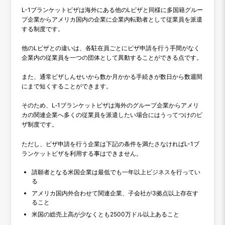
L-1ブランケットビザは海外にある他のLビザと同様に多国籍グルー
プ企業からアメリカ国内の企業に企業内転勤者として従業員を派遣
する制度です。
他のLビザとの違いは、各駐在員ごとにビザ申請を行う手間がなく
企業内の従業員を一つの団体として異動することができる点です。
また、通常ビザしんせいから数か月かかる手続きが数日から数週間
にまで短くすることができます。
そのため、L‐1ブランケットビザは海外のグループ企業からアメリ
カの関連企業へ多くの従業員を派遣したい場合にはうってつけのビ
ザ制度です。
ただし、ビザ申請を行う企業は下記の条件を満たさなければL-1ブ
ランケットビザを利用する事はできません。
請願者となる米国企業は最低でも一年以上ビジネスを行ってい
る
アメリカ国内外合わせて関連企業、子会社が3拠点以上存在す
ること
米国の総売上高が少なくとも2500万ドル以上あること