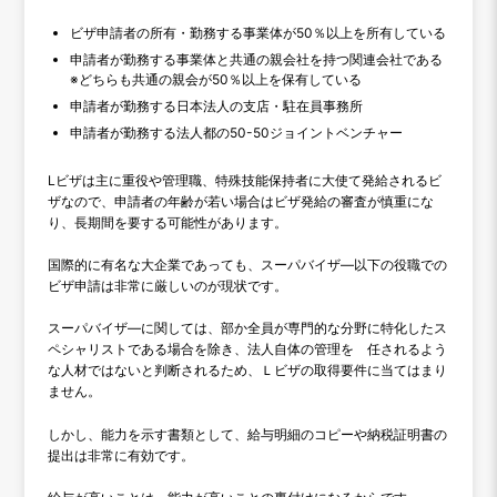
ビザ申請者の所有・勤務する事業体が50％以上を所有している
申請者が勤務する事業体と共通の親会社を持つ関連会社である
※どちらも共通の親会が50％以上を保有している
申請者が勤務する日本法人の支店・駐在員事務所
申請者が勤務する法人都の50-50ジョイントベンチャー
Lビザは主に重役や管理職、特殊技能保持者に大使て発給されるビ
ザなので、申請者の年齢が若い場合はビザ発給の審査が慎重にな
り、長期間を要する可能性があります。
国際的に有名な大企業であっても、スーパバイザ―以下の役職での
ビザ申請は非常に厳しいのが現状です。
スーパバイザ―に関しては、部か全員が専門的な分野に特化したス
ペシャリストである場合を除き、法人自体の管理を 任されるよう
な人材ではないと判断されるため、Ｌビザの取得要件に当てはまり
ません。
しかし、能力を示す書類として、給与明細のコピーや納税証明書の
提出は非常に有効です。