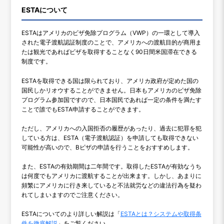
ESTAについて
ESTAはアメリカのビザ免除プログラム（VWP）の一環として導入
された電子渡航認証制度のことで、アメリカへの渡航目的が商用ま
たは観光であればビザを取得することなく90日間米国滞在できる
制度です。
ESTAを取得できる国は限られており、アメリカ政府が定めた国の
国民しかリオウすることができません。日本もアメリカのビザ免除
プログラム参加国ですので、日本国民であれば一定の条件を満たす
ことで誰でもESTA申請することができます。
ただし、アメリカへの入国拒否の履歴があったり、過去に犯罪を犯
している方は、ESTA（電子渡航認証）を申請しても取得できない
可能性が高いので、Bビザの申請を行うことをおすすめします。
また、ESTAの有効期間は二年間です。取得したESTAが有効なうち
は何度でもアメリカに渡航することが出来ます。しかし、あまりに
頻繁にアメリカに行き来していると不法就労などの違法行為を疑わ
れてしまいますのでご注意ください。
ESTAについてのより詳しい解説は「
ESTAとは？システムや取得条
件を徹底解説
」をご覧ください。