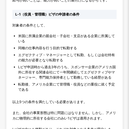
給与が高いことは、能力が高いことの裏付けになるからです。
L‐1（役員・管理職）ビザの申請者の条件
対象者の条件として、
米国に所属企業の親会社・子会社・支店がある企業に所属して
いる
同種の仕事内容を行う目的で転勤する
エグゼクティブ・マネージャーとして転勤、もしくは会社特有
の能力が必要となり転勤する
Lビザ申請時から過去3年のうち、スポンサー企業のアメリカ国
外に所在する関連会社にて一年間継続してエグゼクティブやマ
ネージャー、専門能力保持者として勤務している経歴がある
転勤後、アメリカ企業にて管理職・役員などの重役に就く予定
である
以上5つの条件を満たしている必要があります。
また、会社の事業形態は特に問題にはなりません。しかし、アメリ
カに物理的に所在する会社にのみL-1ビザは適用されます。