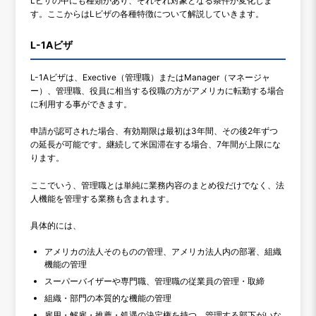
Lビザの中にも種類があり、それぞれ対象となる条件が変化しま
す。ここからはLビザの各種特徴について解説していきます。
L-1Aビザ
L-1Aビザは、Exective（管理職）またはManager（マネージャ
ー）、管理職、役員に相当する役職の方がアメリカに転勤する場合
に利用する事ができます。
申請が認可された場合、有効期限は最初は3年間、その後2年ずつ
の延長が可能です。継続して米国滞在する場合、7年間が上限にな
ります。
ここでいう、管理職とは単純に業務内容のまとめ役だけでなく、法
人機能を管理する業務も含まれます。
具体的には、
アメリカの法人そのものの管理、アメリカ法人内の部署、組織
機能の管理
スーパーバイザーや専門職、管理職の従業員の管理・取締
組織・部門の本質的な機能の管理
雇用・解雇・推薦・処遇の決定権を持つ。管理する部下がいな