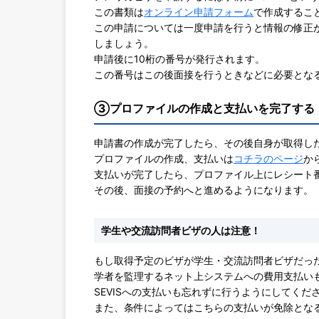
この書類は
オンライン申請フォーム
で作成するこ
この申請については一度申請を行うと情報の修正
しましょう。
申請後に10桁の番号が発行されます。
この番号はこの後面接を行うときなどに必要とな
③プロファイルの作成と支払いを完了する
申請書の作成が完了したら、その後自身が取得し
プロファイルの作成、支払いは
コチラのページ
か
支払いが完了したら、プロファイル上にレシート
その後、面接の予約へと進めるようになります。
学生や交流訪問者ビザの人は注意！
もし取得予定のビザが学生・交流訪問者ビザだった場
学者を監理するネット上システムへの費用支払い
SEVISへの支払いも忘れずに行うようにしてくだ
また、条件によってはこちらの支払いが免除とな