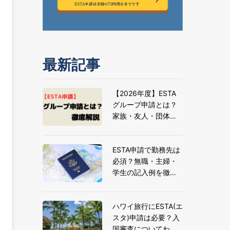
最新記事
【2026年度】ESTA
グループ申請とは？
家族・友人・団体旅
行の申請方法とメリ
ットを解説
ESTA申請で勤務先は
必須？無職・主婦・
学生の記入例を徹底
解説
ハワイ旅行にESTA(エ
スタ)申請は必要？入
国審査についてわか