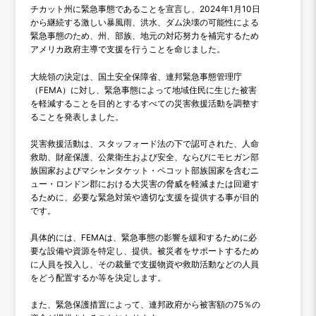
チカット州に緊急事態であることを宣言し、2024年1月10日
から継続する激しい暴風雨、洪水、ダム決壊の可能性による
緊急事態のため、州、部族、地元の対応努力を補完するため
アメリカ政府主導で支援を行うことを命じました。
大統領の決定は、国土安全保障省、連邦緊急事態管理庁
（FEMA）に対し、緊急事態によって地域住民に生じた被害
を軽減することを目的とするすべての災害救援活動を調整す
ることを発表しました。
災害救援活動は、スタッフォード法の下で認可された、人命
救助、財産保護、公衆衛生および安全、ならびにモヒガン部
族国家およびマシャンタケット・ペコット部族国家を含むニ
ュー・ロンドン郡における大災害の脅威を軽減または回避す
るために、必要な緊急対策や適切な支援を提供する事が目的
です。
具体的には、FEMAは、緊急事態の影響を緩和するために必
要な設備や資源を特定し、提供。被災者をサポートするため
に人員を投入し、その裁量で支援物資や救助活動などの人員
をどう配置するか等を決定します。
また、緊急保護措置によって、連邦政府から被害額の75％の