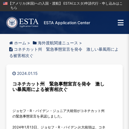
【アメリカ(米国)への入国・渡航】 ESTA(エスタ)申請代行・申し込みはこ
ちら
ESTA Application Center
ホーム
>
海外渡航関連ニュース
>
コネチカット州 緊急事態宣言を発令 激しい暴風雨によ
る被害相次ぐ
2024.01.15
コネチカット州 緊急事態宣言を発令 激し
い暴風雨による被害相次ぐ
ジョセフ・R・バイデン・ジュニア大統領がコネチカット州
の緊急事態宣言を承認しました。
2024年1月13日、ジョセフ・R・バイデンJr.大統領は、コネ