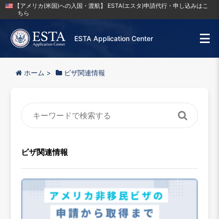
【アメリカ(米国)への入国・渡航】 ESTA(エスタ)申請代行・申し込みはこ
ちら
ESTA Application Center
ホーム
>
ビザ関連情報
ビザ関連情報