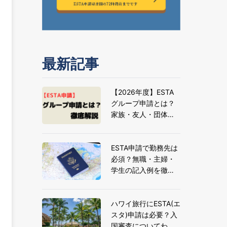
最新記事
【2026年度】ESTA
グループ申請とは？
家族・友人・団体旅
行の申請方法とメリ
ットを解説
ESTA申請で勤務先は
必須？無職・主婦・
学生の記入例を徹底
解説
ハワイ旅行にESTA(エ
スタ)申請は必要？入
国審査についてわか