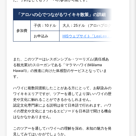
「アロハの心でつながるワイキキ散策」の詳細
子供：10ドル
大人：25ドル （アロハプログラム会員は15
参加費
お申込み
HISウェブサイト「LeaLea」より
また、このツアーはレスポンシブル・ツーリズム(責任感あ
る観光業)のスローガンである「マラマハワイ(Mālama
Hawai‘i)」の推進に向けた体感型のサービスとなっていま
す。
ハワイに複数回渡航したことがある方にとって、お馴染みの
ワイキキエリアですが、ツアーを通してより深いハワイの歴
史や文化に触れることができるかもしれません。
認定文化専門家による説明は全て日本語で行われます。ハワ
イの歴史や文化にまつわるエピソードを日本語で聞ける機会
はなかなかありません。
このツアーを通してハワイへの理解を深め、未知の魅力を発
見してみてはいかがでしょうか。