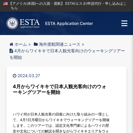
【アメリカ(米国)への入国・渡航】 ESTA(エスタ)申請代行・申し込みはこ
ちら
ESTA Application Center
ホーム
>
海外渡航関連ニュース
>
4月からワイキキで日本人観光客向けのウォーキングツアー
を開始
2024.03.27
4月からワイキキで日本人観光客向けのウォ
ーキングツアーを開始
ハワイ州が日本人観光客の回復に向けた取り組みの一環とし
て、4月1日月曜日からワイキキでウォーキングツアーを開催
します。このツアーでは、認定文化専門家によるハワイの歴
史や文化についての解説を聞きながらワイキキエリアをウォ