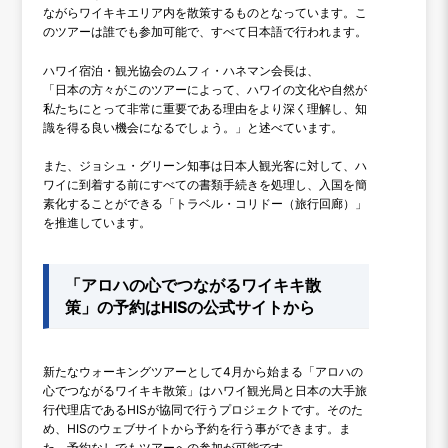
ながらワイキキエリア内を散策するものとなっています。こ
のツアーは誰でも参加可能で、すべて日本語で行われます。
ハワイ宿泊・観光協会のムフィ・ハネマン会長は、
「日本の方々がこのツアーによって、ハワイの文化や自然が
私たちにとって非常に重要である理由をより深く理解し、知
識を得る良い機会になるでしょう。」と述べています。
また、ジョシュ・グリーン知事は日本人観光客に対して、ハ
ワイに到着する前にすべての書類手続きを処理し、入国を簡
素化することができる「トラベル・コリドー（旅行回廊）」
を推進しています。
「アロハの心でつながるワイキキ散
策」の予約はHISの公式サイトから
新たなウォーキングツアーとして4月から始まる「アロハの
心でつながるワイキキ散策」はハワイ観光局と日本の大手旅
行代理店であるHISが協同で行うプロジェクトです。そのた
め、HISのウェブサイトから予約を行う事ができます。ま
た、予約なしでもツアーへの参加が可能です。