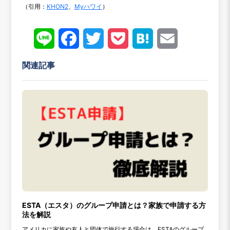
（引用：
KHON2
、
Myハワイ
）
Line
Face
Twitt
Pock
Hate
Emai
book
er
et
na
l
関連記事
ESTA（エスタ）のグループ申請とは？家族で申請する方
法を解説
アメリカに家族や友人と団体で旅行する場合は、ESTAのグループ