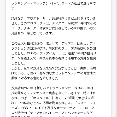
ッグサンダー・マウンテン・レイルロードの近辺で進行中で
す。
詳細なテーマやストーリー、完成時期はまだ公開されていま
せん。このプロジェクトは、ディズニーが次の10年間でその
パーク、クルーズ、体験向けに計画している600億ドルの投
資計画の一環となっています。
この巨大な投資計画の一環として、ディズニーは新しいアト
ラクションの設計や技術、研究開発フェーズの新技術を公開
しました。CEOのボブ・アイガー氏は、過去15年間の投資リ
ターンを踏まえて、今後も資本を有効に活用する方針を強調
しました。
しかし、全ての投資を現段階で決定することは「実際、馬鹿
げている」と述べ、将来的な大ヒットコンテンツの可能性に
柔軟に対応する意向を示しました。
投資計画の70%は新しいアトラクションに、残りの30%は
技術開発とメンテナンスに焦点を当てていきます。特に注目
されるのは、「ホロタイル」技術で、VR環境（仮想現実環
境）での移動などへの応用が期待されます。「スター・ウォ
ーズ」のBD-Xドロイドや高度なオーディオアニマトロニク
スが特徴の「ティアナのバイユー・アドベンチャー」など、