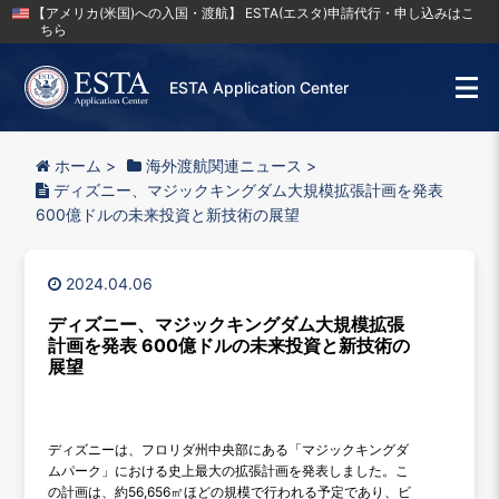
【アメリカ(米国)への入国・渡航】 ESTA(エスタ)申請代行・申し込みはこ
ちら
ESTA Application Center
ホーム
>
海外渡航関連ニュース
>
ディズニー、マジックキングダム大規模拡張計画を発表
600億ドルの未来投資と新技術の展望
2024.04.06
ディズニー、マジックキングダム大規模拡張
計画を発表 600億ドルの未来投資と新技術の
展望
ディズニーは、フロリダ州中央部にある「マジックキングダ
ムパーク」における史上最大の拡張計画を発表しました。こ
の計画は、約56,656㎡ほどの規模で行われる予定であり、ビ