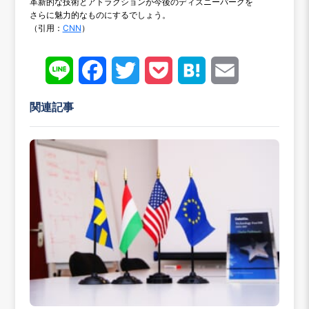
革新的な技術とアトラクションが今後のディズニーパークを
さらに魅力的なものにするでしょう。
（引用：
CNN
）
Line
Face
Twitt
Pock
Hate
Emai
book
er
et
na
l
関連記事