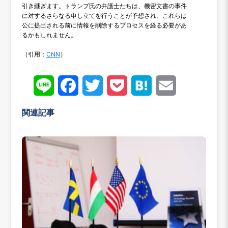
引き継ぎます。トランプ氏の弁護士たちは、機密文書の事件
に対するさらなる申し立てを行うことが予想され、これらは
公に提出される前に情報を削除するプロセスを経る必要があ
るかもしれません。
（引用：
CNN
）
Line
Face
Twitt
Pock
Hate
Emai
book
er
et
na
l
関連記事