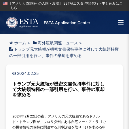
【アメリカ(米国)への入国・渡航】 ESTA(エスタ)申請代行・申し込みはこ
ちら
ESTA Application Center
ホーム
>
海外渡航関連ニュース
>
トランプ元大統領が機密文書保持事件に対して大統領特権
の一部引用を行い、事件の棄却を求める
2024.02.25
トランプ元大統領が機密文書保持事件に対し
て大統領特権の一部引用を行い、事件の棄却
を求める
2024年2月22日の夜、アメリカの元大統領であるドナル
ド・トランプ氏が、フロリダ州にある自宅マー・ア・ラゴで
の機密情報の保持に関連する刑事訴追を取り下げを求める申