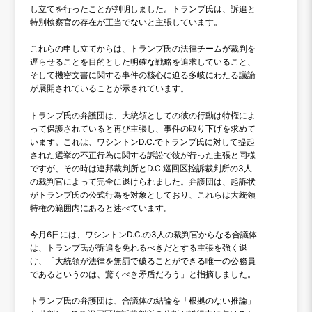
し立てを行ったことが判明しました。トランプ氏は、訴追と
特別検察官の存在が正当でないと主張しています。
これらの申し立てからは、トランプ氏の法律チームが裁判を
遅らせることを目的とした明確な戦略を追求していること、
そして機密文書に関する事件の核心に迫る多岐にわたる議論
が展開されていることが示されています。
トランプ氏の弁護団は、大統領としての彼の行動は特権によ
って保護されていると再び主張し、事件の取り下げを求めて
います。これは、ワシントンD.C.でトランプ氏に対して提起
された選挙の不正行為に関する訴訟で彼が行った主張と同様
ですが、その時は連邦裁判所とD.C.巡回区控訴裁判所の3人
の裁判官によって完全に退けられました。弁護団は、起訴状
がトランプ氏の公式行為を対象としており、これらは大統領
特権の範囲内にあると述べています。
今月6日には、ワシントンD.C.の3人の裁判官からなる合議体
は、トランプ氏が訴追を免れるべきだとする主張を強く退
け、「大統領が法律を無罰で破ることができる唯一の公務員
であるというのは、驚くべき矛盾だろう」と指摘しました。
トランプ氏の弁護団は、合議体の結論を「根拠のない推論」