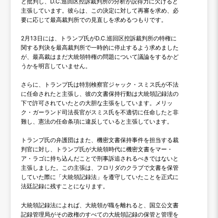
と批判し、D.C.巡回区控訴裁判所の分析が説得力に欠けると
主張しています。彼らは、この決定に対して再審を求め、必
要に応じて最高裁判所での見直しを求めるつもりです。
2月13日には、トランプ氏がD.C.巡回区控訴裁判所の特権に
関する判決を最高裁判所で一時的に停止するよう求めました
が、最高裁はまだ大統領特権の問題について議論をするかど
うかを明言していません。
さらに、トランプ氏は特別検察官ジャック・スミス氏が不法
に任命されたと主張し、彼の文書保持行動は大統領記録法の
下で許可されていたとの大胆な主張をしています。メリッ
ク・ガーランド司法長官がスミス氏を不適切に任命したと非
難し、憲法の任命条項に違反していると主張しています。
トランプ氏の弁護団はまた、機密文書保持事件を担当する裁
判官に対し、トランプ氏が大統領時代に機密文書をマー・
ア・ラゴに持ち込んだことで刑事訴追されるべきではないと
主張しました。この主張は、フロリダのクラブで文書を保管
していた際に「大統領記録法」を遵守していたことを正式に
法廷記録に残すことになります。
大統領記録法によれば、大統領が職を離れると、国立公文書
記録管理局がその政権のすべての大統領記録の保管と管理を