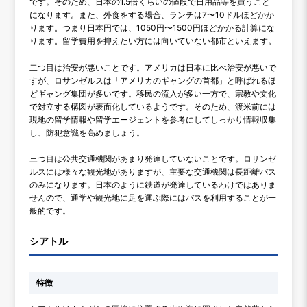
です。そのため、日本の1.5倍くらいの値段で日用品等を買うこと
になります。また、外食をする場合、ランチは7〜10ドルほどかか
ります。つまり日本円では、1050円〜1500円ほどかかる計算にな
ります。留学費用を抑えたい方には向いていない都市といえます。
二つ目は治安が悪いことです。アメリカは日本に比べ治安が悪いで
すが、ロサンゼルスは「アメリカのギャングの首都」と呼ばれるほ
どギャング集団が多いです。移民の流入が多い一方で、宗教や文化
で対立する構図が表面化しているようです。そのため、渡米前には
現地の留学情報や留学エージェントを参考にしてしっかり情報収集
し、防犯意識を高めましょう。
三つ目は公共交通機関があまり発達していないことです。ロサンゼ
ルスには様々な観光地がありますが、主要な交通機関は長距離バス
のみになります。日本のように鉄道が発達しているわけではありま
せんので、通学や観光地に足を運ぶ際にはバスを利用することが一
般的です。
シアトル
特徴