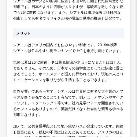
シアトルはカナダとの国境に位置する山や海に囲まれた自然豊かな
都市です。日本のように四季がありますが、寒暖差は激しくなく夏
でも25℃前後になります。また、シアトルは環境保護に積極的な
都市としても有名でリサイクル法や電気自動車の推進も活発です。
メリット
シアトルはアメリカ国内でも住みやすい都市です。2019年以降、
シアトルは住みやすい街ランキングで上位を維持し続けています。
気候は夏は25℃前後、冬は最低気温が氷点下になることはほとん
どありません。そのため、日本からの留学生にとっては快適に過ご
せるでしょう。ホームステイが盛んに行われており、現地の人とコ
ミュニケーションを取りながら生活することもできます。
自然が豊かである一方で、シアトルは世界的に有名な大企業のオフ
ィスが多く存在することでも有名です。例えば、アマゾンやマイク
ロソフト、スターバックス等です。社内見学ツアーが開催されてい
るオフィスもありますので、英語だけでなく社会的な素養も学べる
都市になります。
加えて、公共交通手段として地下鉄やバスが発達しています。路線
も豊富にあり、移動の不便はほとんどありません。アメリカのほと