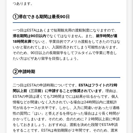
つあります。
①滞在できる期間は最長90日
一つ目はESTAはあくまで短期観光用の渡航制度になりますので、
滞在期間は90日以内
でなくてはなりません。また、
就学時間が週
18時間未満
でないと、学業目的でアメリカ渡航をしてきたのではな
いかと疑われてしまい、入国拒否されてしまう可能性があります。
そのため、90日以上の長期留学をしてフルタイムで学業に専念し
たい方はビザあり留学を目指しましょう。
②申請時期
二つ目はESTAの申請時期についてです。
ESTAはフライトの72時
間以上前（三日前）に申請することが推奨されています
。理由は、
ESTAの申請は遅くても72時間までには結果が出るからです。個人
情報などが間違いなく入力されている場合は24時間以内に渡航許
可が出るケースが大半です。しかし、入力に間違いがあったり適格
性の質問に「はい」と答えざるを得なかった場合はより長く時間が
かかってしまいます。そのため、念のために７２時間以上前に申請
をしておきましょう。おすすめは、渡航を決めた段階でESTA申請
をすることです。ESTAは有効期限が２年間です。そのため、渡米