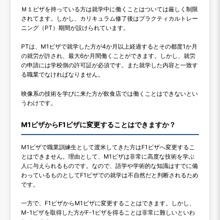
Ｍ１ビザを持っている方は就学中に働くことはついては厳しく制限
されてます。しかし、カリキュラム修了後はプラクティカルトレー
ニング（PT）期間が設けられています。
PTは、M1ビザで就学した方が4か月以上経過するとその都度1か月
の就労が許され、最大6か月間働くことができます。しかし、就労
の申請には学校側の許可証が必須です。また就学した内容と一致す
る職業でなければなりません。
映像系の技術を学びに来た方が飲食店では働くことはできないとい
うわけです。
M1ビザからF1ビザに変更することはできますか？
M1ビザで職業訓練生として渡米してきた方はF1ビザへ変更するこ
とはできません。理由として、M1ビザは非常に高度な技術を学ぶ
人に与えられるものです。なので、語学や学術的な知識はすでに備
わっているものとしてF1ビザでの就学は不自然だと判断されるため
です。
一方で、F1ビザからM1ビザに変更することはできます。しかし、
M-1ビザを取得した方がF-1ビザを得ることは非常に難しいといわ