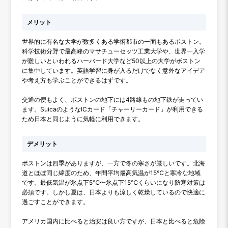
メリット
世界的に有名な大学が数多くある学術都市の一面もあるボストン。
科学技術分野で最高峰のマサチューセッツ工業大学や、世界一入学
が難しいといわれるハーバード大学など50以上の大学がボストン
に集中しています。英語学習に身が入るだけでなく意外なアイデア
や考え方も学ぶことができるはずです。
交通の便もよく、ボストンの地下には4路線もの地下鉄が走ってい
ます。SuicaのようなICカード「チャーリーカード」が利用できる
ため日本と同じように気軽に利用できます。
デメリット
ボストンは四季がありますが、一方で冬の寒さが厳しいです。北海
道とほぼ同じ緯度のため、年間平均最高気温が15℃と寒冷な地域
です。最低気温が氷点下5℃〜氷点下15℃くらいになり防寒対策は
必須です。しかし夏は、日本よりも涼しく乾燥しているので快適に
過ごすことができます。
アメリカ国内に比べると治安は良い方ですが、日本と比べると危険