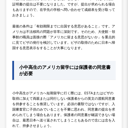
証明書の提出は不要になりました。ですが、提出が求められる場合
もありますので、在学先の学校へ問い合わせて成績表を受け取って
おきましょう。
最後の条件は「有効期限までに出国する意思があること」です。ア
メリカは不法移民の問題が非常に深刻です。そのため、大使館・領
事館の職員は面接の際「アメリカに留まる意思がないか」を重点的
に見てビザの発行を検討しています。ビザの取得のために日本へ帰
国する意思表示をすることが大事になります。
小中高生のアメリカ留学には保護者の同意書
が必要
小中高生がアメリカへ短期留学に行く際には、ESTAまたはビザの
取得に加えて両親または同行しない保護者からの英文の渡航同意書
を持参することを推奨しています。必須の書類ではないですが、入
国審査官に子供のみでいることを不審に思われ、同意書の提出を求
められてしまう場合もあります。保護者の同意書が確認できない場
合は、最悪日本へ送り返されてしまうこともあるので念には念を入
れて、持参させましょう。