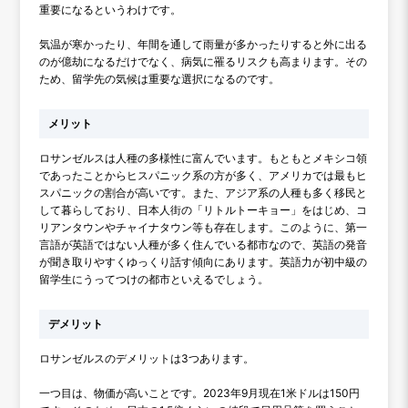
重要になるというわけです。
気温が寒かったり、年間を通して雨量が多かったりすると外に出る
のが億劫になるだけでなく、病気に罹るリスクも高まります。その
ため、留学先の気候は重要な選択になるのです。
メリット
ロサンゼルスは人種の多様性に富んでいます。もともとメキシコ領
であったことからヒスパニック系の方が多く、アメリカでは最もヒ
スパニックの割合が高いです。また、アジア系の人種も多く移民と
して暮らしており、日本人街の「リトルトーキョー」をはじめ、コ
リアンタウンやチャイナタウン等も存在します。このように、第一
言語が英語ではない人種が多く住んでいる都市なので、英語の発音
が聞き取りやすくゆっくり話す傾向にあります。英語力が初中級の
留学生にうってつけの都市といえるでしょう。
デメリット
ロサンゼルスのデメリットは3つあります。
一つ目は、物価が高いことです。2023年9月現在1米ドルは150円