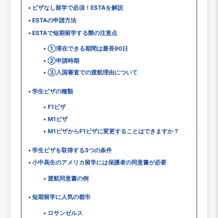
ビザなし留学で必須！ESTAを解説
ESTAの申請方法
ESTAで短期留学する際の注意点
①滞在できる期間は最長90日
②申請時期
③入国審査での渡航理由について
学生ビザの種類
F1ビザ
M1ビザ
M1ビザからF1ビザに変更することはできますか？
学生ビザを取得する3つの条件
小中高生のアメリカ留学には保護者の同意書が必要
渡航同意書の例
短期留学に人気の都市
ロサンゼルス