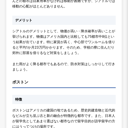
んどの都市は自家用車がなければ移動が困難ですが、シアトルでは
移動の心配がほとんどありません。
デメリット
シアトルのデメリットとして、物価が高い・降水確率が高いことが
挙げられます。物価はアメリカ国内と比較しても75都市中8位とい
う結果が出ています。特に家賃が高く、中心部でワンルームを借り
ると平均1か月23万円かかります。そのため、学校の寮に住んだり
郊外に部屋を借りるなど対策をしましょう。
また雨がよく降る都市でもあるので、防水対策はしっかりして行き
ましょう。
ボストン
特徴
ボストンはアメリカの建国の地であるため、歴史的建造物と近代的
なビルが立ち並ぶ古と新の融合が特徴的な都市です。また、日本人
が留学先としてあまり選ばない都市なので留学目的が語学留学の方
にはうってつけの場所です。