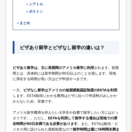
シアトル
ボストン
まとめ
ビザあり留学とビザなし留学の違いは？
ビザあり留学は、主に長期間のアメリカ留学に利用
されます。長期
間とは、具体的には留学期間が90日以上のことを指します。現地
に滞在する時間が長い方はビザ申請すべきです。
一方、
ビザなし留学はアメリカの短期渡航認証制度のESTAを利用
します。ESTA取得にかかる費用はビザに比べて申請料のみしかか
からないため、安価です。
アメリカ留学費用を抑えたい大学生や自費で留学したい方にはピッ
タリです。。ただし、
ESTAを利用して留学する場合は現地での滞
在時間が90日未満である必要があります
。また、ESTAは観光・ビ
ジネス用に設けられた渡航制度なので
就学時間は週に18時間未満ま