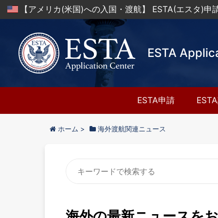
【アメリカ(米国)への入国・渡航】 ESTA(エスタ)
ESTA Applic
ESTA申請
EST
ホーム
>
海外渡航関連ニュース
海外の最新ニュースを