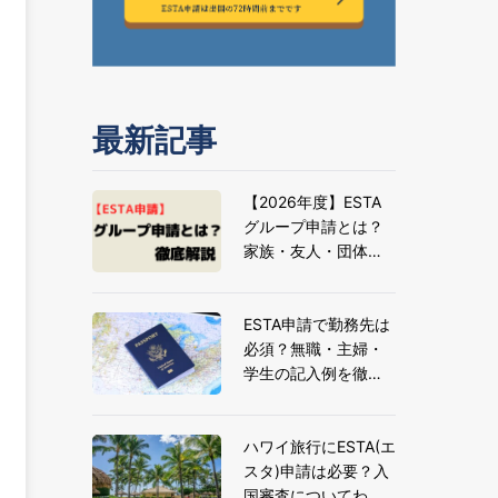
最新記事
【2026年度】ESTA
グループ申請とは？
家族・友人・団体旅
行の申請方法とメリ
ットを解説
ESTA申請で勤務先は
必須？無職・主婦・
学生の記入例を徹底
解説
ハワイ旅行にESTA(エ
スタ)申請は必要？入
国審査についてわか