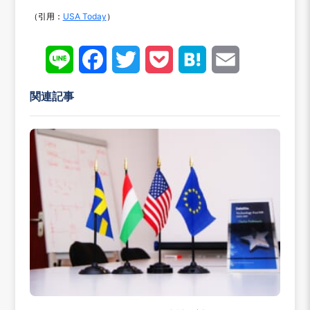
（引用：
USA Today
）
Line
Face
Twitt
Pock
Hate
Emai
book
er
et
na
l
関連記事