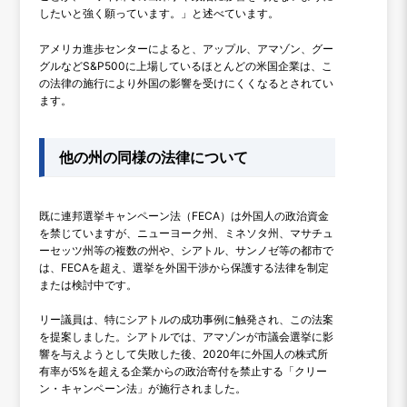
したいと強く願っています。」と述べています。
アメリカ進歩センターによると、アップル、アマゾン、グー
グルなどS&P500に上場しているほとんどの米国企業は、こ
の法律の施行により外国の影響を受けにくくなるとされてい
ます。
他の州の同様の法律について
既に連邦選挙キャンペーン法（FECA）は外国人の政治資金
を禁じていますが、ニューヨーク州、ミネソタ州、マサチュ
ーセッツ州等の複数の州や、シアトル、サンノゼ等の都市で
は、FECAを超え、選挙を外国干渉から保護する法律を制定
または検討中です。
リー議員は、特にシアトルの成功事例に触発され、この法案
を提案しました。シアトルでは、アマゾンが市議会選挙に影
響を与えようとして失敗した後、2020年に外国人の株式所
有率が5%を超える企業からの政治寄付を禁止する「クリー
ン・キャンペーン法」が施行されました。