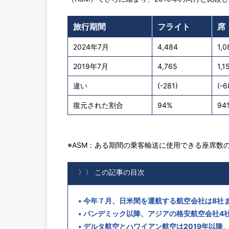
旅行期間
フライト
席
2024年7月
4,484
1,0
2019年7月
4,765
1,1
違い
(-281)
(-6
復元された割合
94%
94
※ASM：ある期間の乗客輸送に使用できる座席数
〉〉 この記事の目次
今年７月、日米間を運航する航空会社は8社
パンデミック以降、アジアの格安航空会社4
デルタ航空とハワイアン航空は2019年以降