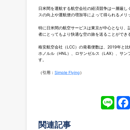
日米間を運航する航空会社の経済競争は一層厳し
スの向上や運航便の増加等によって得られるメリ
特に日米間の航空サービスは東京が中心となり、
者にとってもより快適な空の旅を送ることができ
格安航空会社（LCC）の発着便数は、2019年
ホノルル（HNL）、ロサンゼルス（LAX）、サン
す。
（引用：
Simple Flying
）
L
i
関連記事
n