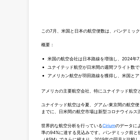
この7月、米国と日本の航空便数は、パンデミック
概要：
米国の航空会社は日本路線を増強し、2024年
ユナイテッド航空が日米間の週間フライト数で
アメリカン航空が羽田路線を獲得し、米国とア
アメリカの主要航空会社、特にユナイテッド航空
ユナイテッド航空は今夏、グアム-東京間の航空便
までに、日米間の航空市場は新型コロナウイルス
世界的な航空分析を行っている
Cirium
のデータによ
準の94%に達する見込みです。パンデミック前
（ASM）でさらに縮まり、2019年の同月と比較し