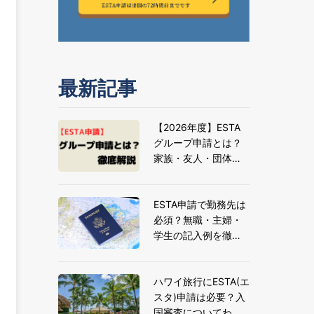
最新記事
【2026年度】ESTA
グループ申請とは？
家族・友人・団体旅
行の申請方法とメリ
ットを解説
ESTA申請で勤務先は
必須？無職・主婦・
学生の記入例を徹底
解説
ハワイ旅行にESTA(エ
スタ)申請は必要？入
国審査についてわか