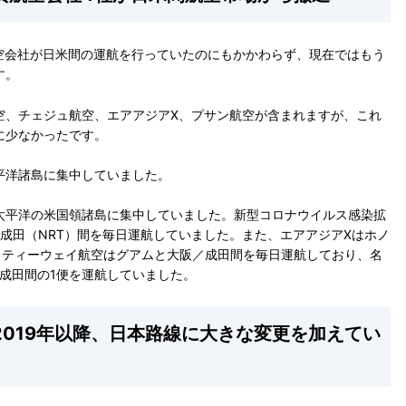
航空会社が日米間の運航を行っていたのにもかかわらず、現在ではもう
す。
空、チェジュ航空、エアアジアX、プサン航空が含まれますが、これ
に少なかったです。
平洋諸島に集中していました。
太平洋の米国領諸島に集中していました。新型コロナウイルス感染拡
京成田（NRT）間を毎日運航していました。また、エアアジアXはホノ
。ティーウェイ航空はグアムと大阪／成田間を毎日運航しており、名
成田間の1便を運航していました。
019年以降、日本路線に大きな変更を加えてい