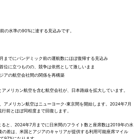
前の水準の90%に達する見込みです。
7月までにパンデミック前の運航数にほぼ復帰する見込み
首位に立つものの、競争は依然として激しいまま
ジアの航空会社間の関係を再構築
とアメリカン航空を含む航空会社が、日本路線を拡大しています。
、アメリカン航空はニューヨーク-東京間を開始します。2024年7月
流行前とほぼ同程度まで回復します。
ると、2024年7月までに日米間のフライト数と座席数は2019年の水
と後の差は、米国とアジアのキャリアが提供する利用可能座席マイル
て97%になります。