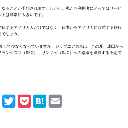
くなることが予想されます。しかし、私たち利用者にとってはサービ
ットは非常に大きいです。
訪日するアメリカ人だけではなく、日本からアメリカに渡航する旅行
るでしょう。
と比較して少なくなっていますが、ジップエア東京は、この夏、成田から
フランシスコ（SFO）、サンノゼ（SJC）への路線を運航する予定で
F
T
P
H
E
a
w
o
a
m
c
i
c
t
a