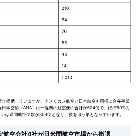
210
84
70
56
48
14
1,010
事業で提携していますが、アメリカン航空と日本航空も同様に合弁事業
日本空輸（ANA）は一週間の航空便の合計が504便で、ほぼ50%の
カンは週間航空便数が304便となり、後を追う形となっています。
安航空会社4社が日米間航空市場から撤退