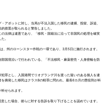
グ・アボットに対し、当局が不法入国した移民の逮捕、投獄、訴追、
法的措置が取られると警告しました。
この法律は違憲であり、「移民・国籍法に沿って非国民の処理を確実
した。
律は、州のローンスター作戦の一環であり、3月5日に施行されます。
南部国境沿いで行われている、「不法移民・麻薬密売・人身密輸を防
家犯罪とし、入国港間でリオグランデ川を渡った疑いのある個人を逮
者を摘発した移民はクラスBの軽罪に問われ、最長6カ月の懲役刑が科
が科せられます。
同意した場合、彼らに対する告訴を取り下げることを認めています。