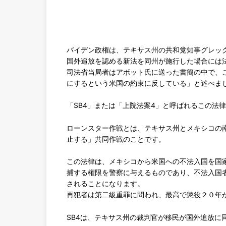
バイデン政権は、テキサス州の共和党知事グレッ
国外追放を認める新法を同州が施行した場合には
司法省当局者はアボット氏に送った書簡の中で、
にするという米国の約束に反している」と述べま
「SB4」または「上院法案4」と呼ばれるこの法
ローンスター作戦とは、テキサス州とメキシコの
止する」共同作戦のことです。
この法律は、メキシコから米国への不法入国を国
捕する権限を警察に与えるものであり、不法入国
されることになります。
再犯者は第二級重罪に問われ、最高で懲役２０年
SB4は、テキサス州の裁判官が移民が国外追放に