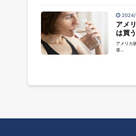
2024/
アメ
は買
アメリカ
道...