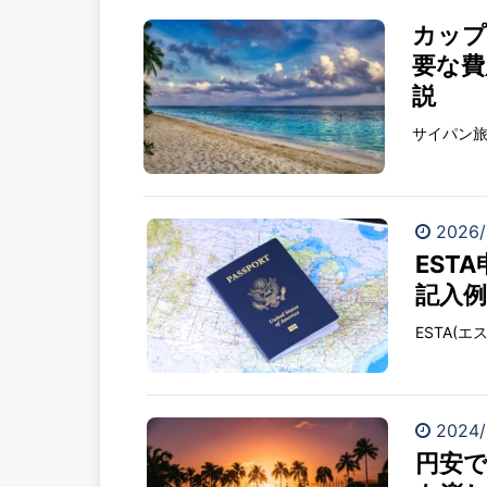
カップ
要な費
説
サイパン旅
2026/
EST
記入例
ESTA(
2024/
円安