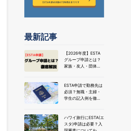
最新記事
【2026年度】ESTA
グループ申請とは？
家族・友人・団体旅
行の申請方法とメリ
ットを解説
ESTA申請で勤務先は
必須？無職・主婦・
学生の記入例を徹底
解説
ハワイ旅行にESTA(エ
スタ)申請は必要？入
国審査についてわか