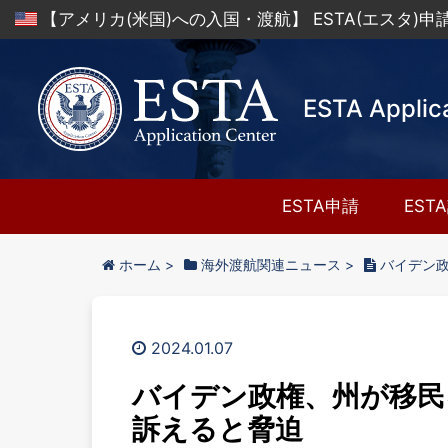
【アメリカ(米国)への入国・渡航】 ESTA(エスタ)
ESTA Applic
ESTA申請
EST
ホーム
>
海外渡航関連ニュース
>
バイデン
2024.01.07
バイデン政権、州が移民
訴えると脅迫