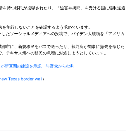
申請を持つ移民が投獄されたり、「迫害や拷問」を受ける国に強制送還
法を施行しないことを確認するよう求めています。
クしたソーシャルメディアへの投稿で、バイデン大統領を「アメリカ
域都市に、新規移民をバスで送ったり、裁判所が知事に撤去を命じた
で、テキサス州への移民の急増に対処しようとしています。
ン氏が新区間の建設を承認 与野党から批判
 new Texas border wall
）