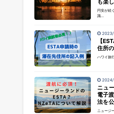
も楽
円安が続
識...
2023/
【ES
住所の
ハワイ旅行
2024/
ニュー
電子渡
法を
ニュージー