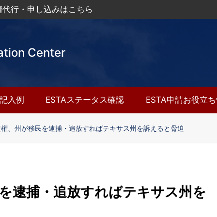
申請代行・申し込みはこちら
ation Center
A記入例
ESTAステータス確認
ESTA申請お役立
政権、州が移民を逮捕・追放すればテキサス州を訴えると脅迫
を逮捕・追放すればテキサス州を