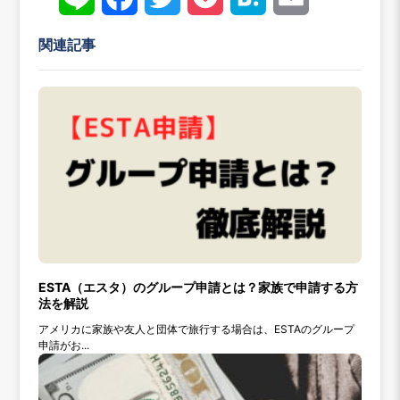
Line
Face
Twitt
Pock
Hate
Emai
book
er
et
na
l
関連記事
ESTA（エスタ）のグループ申請とは？家族で申請する方
法を解説
アメリカに家族や友人と団体で旅行する場合は、ESTAのグループ
申請がお...