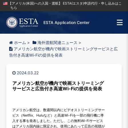
【アメリカ(米国)への入国・渡航】 ESTA(エスタ)申請代行・申し込みはこ
ちら
ESTA Application Center
ホーム
>
海外渡航関連ニュース
>
アメリカン航空が機内で映画ストリーミングサービスと広
告付き高速Wi-Fiの提供を発表
2024.03.22
アメリカン航空が機内で映画ストリーミング
サービスと広告付き高速Wi-Fiの提供を発表
アメリカン航空は、数週間以内にビデオストリーミングサー
ビス（Netflix、Huluなど）と高速Wi-Fiを一部の飛行機に導
入する事を発表しました。ただし、この無料Wi-Fiサービス
はアメリカ国内線に限定され、使用にあたって広告の視聴が