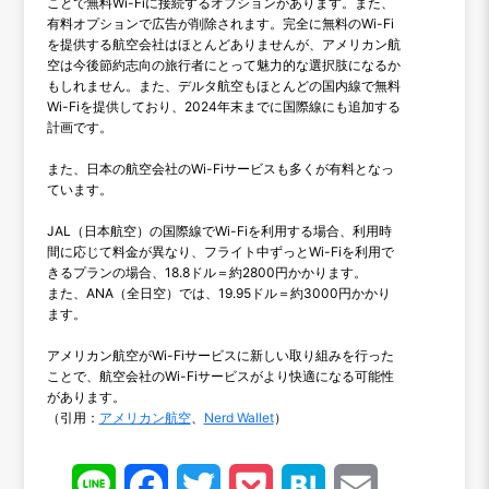
ことで無料Wi-Fiに接続するオプションがあります。また、
有料オプションで広告が削除されます。完全に無料のWi-Fi
を提供する航空会社はほとんどありませんが、アメリカン航
空は今後節約志向の旅行者にとって魅力的な選択肢になるか
もしれません。また、デルタ航空もほとんどの国内線で無料
Wi-Fiを提供しており、2024年末までに国際線にも追加する
計画です。
また、日本の航空会社のWi-Fiサービスも多くが有料となっ
ています。
JAL（日本航空）の国際線でWi-Fiを利用する場合、利用時
間に応じて料金が異なり、フライト中ずっとWi-Fiを利用で
きるプランの場合、18.8ドル＝約2800円かかります。
また、ANA（全日空）では、19.95ドル＝約3000円かかり
ます。
アメリカン航空がWi-Fiサービスに新しい取り組みを行った
ことで、航空会社のWi-Fiサービスがより快適になる可能性
があります。
（引用：
アメリカン航空
、
Nerd Wallet
）