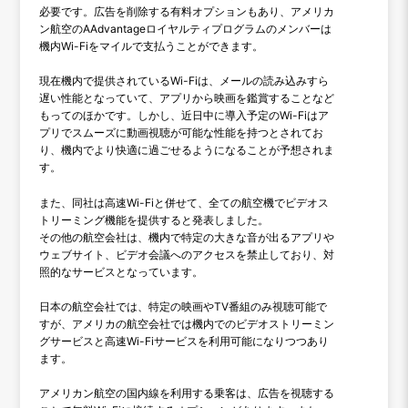
必要です。広告を削除する有料オプションもあり、アメリカ
ン航空のAAdvantageロイヤルティプログラムのメンバーは
機内Wi-Fiをマイルで支払うことができます。
現在機内で提供されているWi-Fiは、メールの読み込みすら
遅い性能となっていて、アプリから映画を鑑賞することなど
もってのほかです。しかし、近日中に導入予定のWi-Fiはア
プリでスムーズに動画視聴が可能な性能を持つとされてお
り、機内でより快適に過ごせるようになることが予想されま
す。
また、同社は高速Wi-Fiと併せて、全ての航空機でビデオス
トリーミング機能を提供すると発表しました。
その他の航空会社は、機内で特定の大きな音が出るアプリや
ウェブサイト、ビデオ会議へのアクセスを禁止しており、対
照的なサービスとなっています。
日本の航空会社では、特定の映画やTV番組のみ視聴可能で
すが、アメリカの航空会社では機内でのビデオストリーミン
グサービスと高速Wi-Fiサービスを利用可能になりつつあり
ます。
アメリカン航空の国内線を利用する乗客は、広告を視聴する